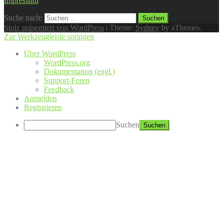
Impressum
Suche nach:
Stolz präsentiert von WordPress
|
Theme:
Sydney
by aThemes.
Zur Werkzeugleiste springen
Über WordPress
WordPress.org
Dokumentation (engl.)
Support-Foren
Feedback
Anmelden
Registrieren
Suchen