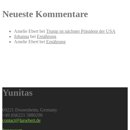
Neueste Kommentare
Amelie Ebert
bei
Trump ist nächster Präsident der USA
Johanna
bei
Ernährung
Amelie Ebert
bei
Ernährung
Yunitas
69221 Dossenheim, Germany
+49 (0)6221 5880290
contact@larsebert.de