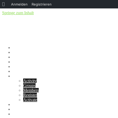
Anmelden
Registrieren
Springe zum Inhalt
Yunitas
We are the World
Home
Mitmachen!
Projekt anbieten
Philosophie
Blog
Kontakt
BuddyPress
Activity
Groups
Members
Register
Activate
Anmelden
Register
Projektideen