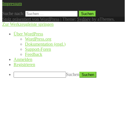
Impressum
Suche nach:
Stolz präsentiert von WordPress
|
Theme:
Sydney
by aThemes.
Zur Werkzeugleiste springen
Über WordPress
WordPress.org
Dokumentation (engl.)
Support-Foren
Feedback
Anmelden
Registrieren
Suchen